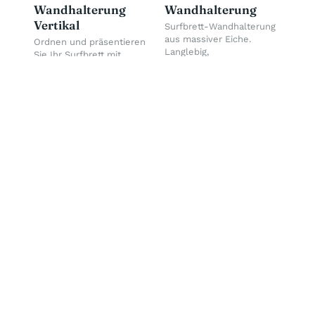
Wandhalterung
Wandhalterung
Vertikal
Surfbrett-Wandhalterung
aus massiver Eiche.
Ordnen und präsentieren
Langlebig,
Sie Ihr Surfbrett mit
umweltfreundli...
unserem vertikalen Surf...
€65,00
€115,00