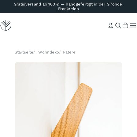
Gratisversand ab 100 € — handgefertigt in der Gironde,
Frankreich
Konto
Suche
Startseite
Wohndeko
Patere